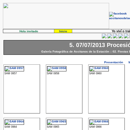
Yo viví o tr
Hola invitado
Inicio
5. 07/07/2013 Procesi
Galería Fotográfica de Accitanos de la Estación
::
02. Fiestas 
Presentación
SAM 0957
SAM 0958
SAM 0960
SAM 0964
SAM 0965
SAM 0966