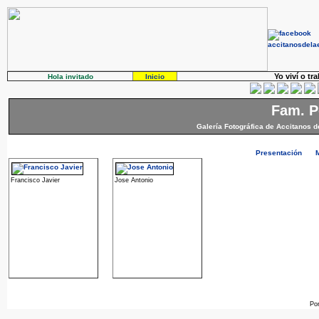
Yo viví o tr
Hola invitado
Inicio
Fam. P
Galería Fotográfica de Accitanos d
Presentación
Francisco Javier
Jose Antonio
Po