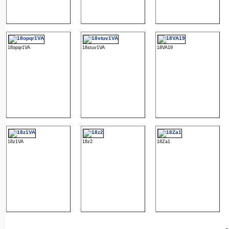
18opqr1VA
18stuv1VA
18VA19
18z1VA
18z2
18Za1