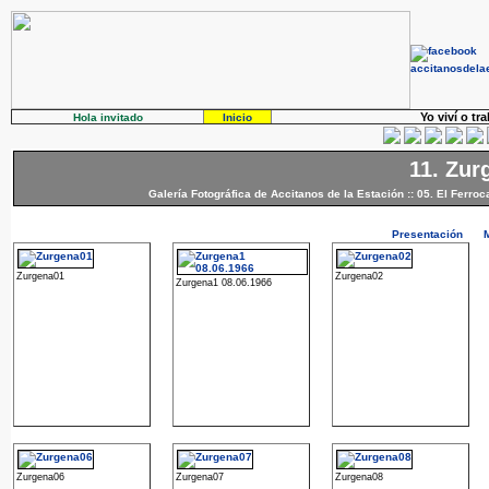
Yo viví o tr
Hola invitado
Inicio
11. Zur
Galería Fotográfica de Accitanos de la Estación
::
05. El Ferroca
Presentación
Zurgena01
Zurgena02
Zurgena1 08.06.1966
Zurgena06
Zurgena07
Zurgena08