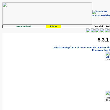
Yo viví o tr
Hola invitado
Inicio
5.3.1
Galería Fotográfica de Accitanos de la Estació
Presentación
Ult
Map
Alm