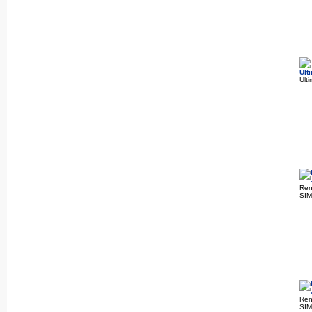
Ult
Ren
SI
Ren
SI