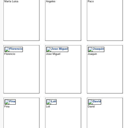
María Luisa
Angeles
Paco
Florencio
Jose Miguel
Joaquin
Fina
Loli
David