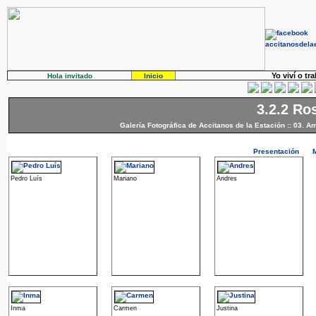
Yo viví o tr
Hola invitado
Inicio
3.2.2 Ro
Galería Fotográfica de Accitanos de la Estación
::
03. Am
Presentación
Pedro Luís
Mariano
Andres
Inma
Carmen
Justina