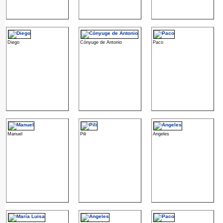
Diego
Cónyuge de Antonio
Paco
Manuel
Pili
Angeles