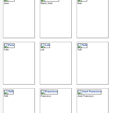
Jose
María José
Nati
Felix
Loli
Toñi
Toñi
Francisco
José Francisco