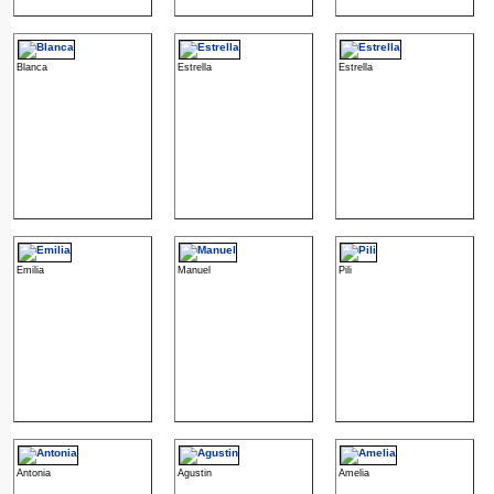
Blanca
Estrella
Estrella
Emilia
Manuel
Pili
Antonia
Agustin
Amelia