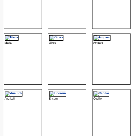
Maria
Ginés
Amparo
Ana Loli
Encarni
Cecilio