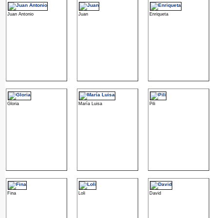
Juan Antonio
Juan
Enriqueta
Gloria
María Luisa
Pili
Fina
Loli
David