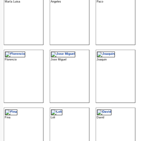
María Luisa
Angeles
Paco
Florencio
Jose Miguel
Joaquin
Fina
Loli
David