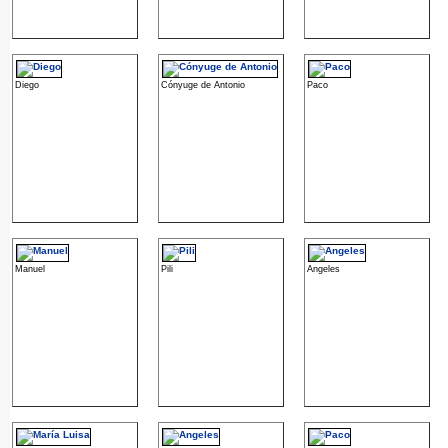
Diego
Cónyuge de Antonio
Paco
Manuel
Pili
Angeles