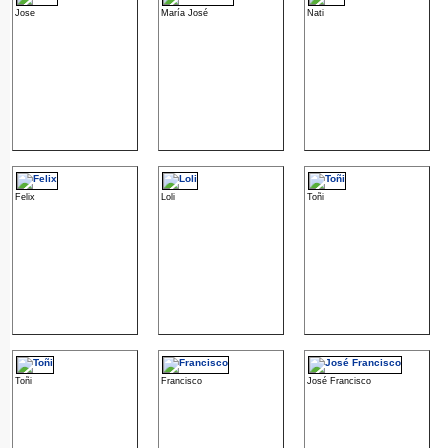
Jose
María José
Nati
Felix
Loli
Toñi
Toñi
Francisco
José Francisco