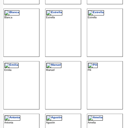
Blanca
Estrella
Estrella
Emilia
Manuel
Pili
Antonia
Agustin
Amelia