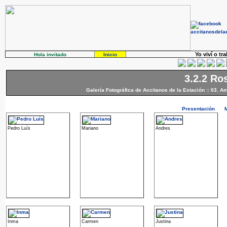
Yo viví o tr
Hola invitado
Inicio
3.2.2 Ro
Galería Fotográfica de Accitanos de la Estación
::
03. Am
Presentación
Pedro Luís
Mariano
Andres
Inma
Carmen
Justina