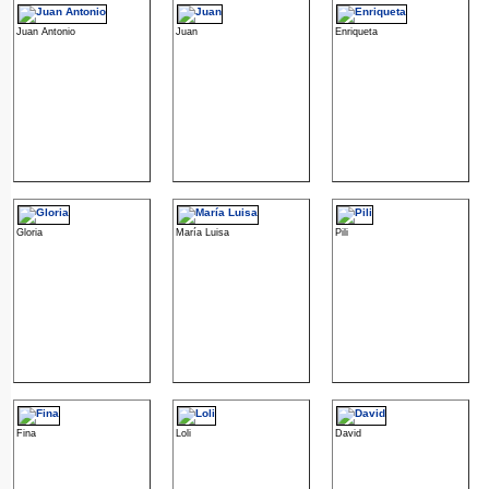
Juan Antonio
Juan
Enriqueta
Gloria
María Luisa
Pili
Fina
Loli
David