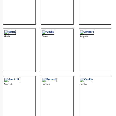
Maria
Ginés
Amparo
Ana Loli
Encarni
Cecilio