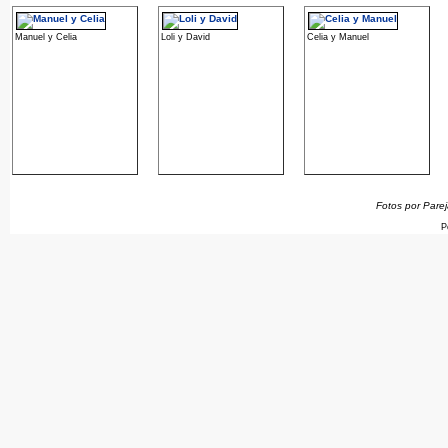
Manuel y Celia
Loli y David
Celia y Manuel
Fotos por Parej
P