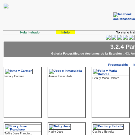
Yo viví o tr
Hola invitado
Inicio
3.2.4 Pa
Galería Fotográfica de Accitanos de la Estación
::
03. Am
Presentación
Inma y Carmen
Jose e Inmaculada
Felix y Maria Dolores
Nati y Jose
Cecilio y Estrella
Toñi y Jose Francisco