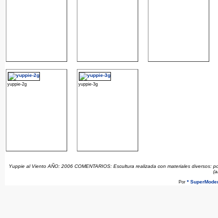
yuppie-2g
yuppie-3g
Yuppie al Viento AÑO: 2006 COMENTARIOS: Escultura realizada con materiales diversos: polies
(a
* SuperModer
Por