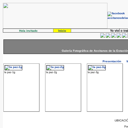
Yo viví o tr
Hola invitado
Inicio
Galería Fotográfica de Accitanos de la Estació
Presentación
la paz-1g
la paz-2g
la paz-3g
UBICACIÓN
Po