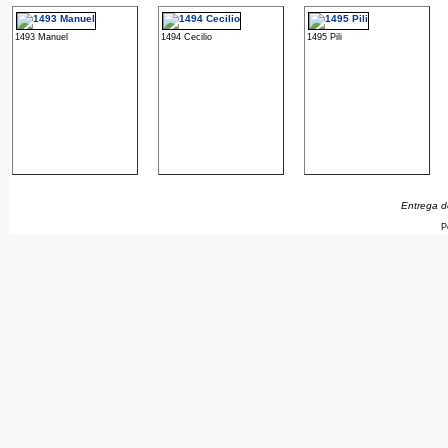
1493 Manuel
1494 Cecilio
1495 Pili
Entrega d
P