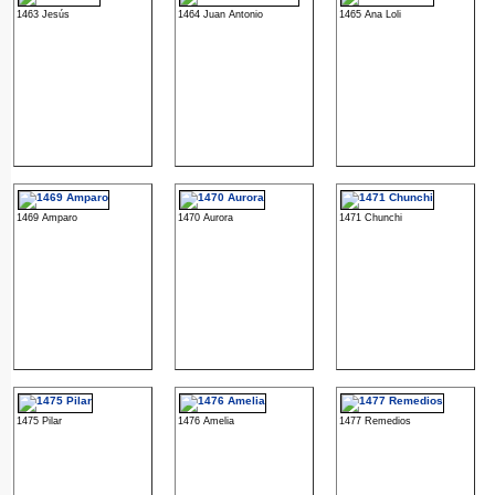
1463 Jesús
1464 Juan Antonio
1465 Ana Loli
1469 Amparo
1470 Aurora
1471 Chunchi
1475 Pilar
1476 Amelia
1477 Remedios