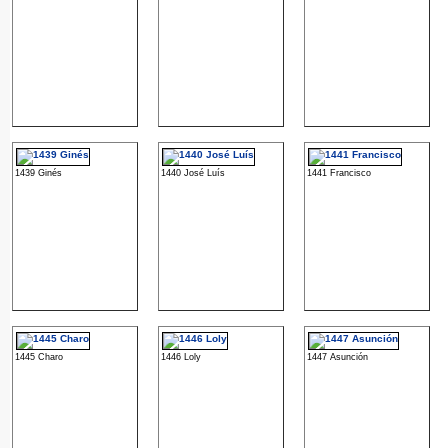
1439 Ginés
1440 José Luís
1441 Francisco
1445 Charo
1446 Loly
1447 Asunción