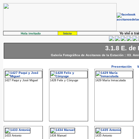
Yo viví o tr
Hola invitado
Inicio
3.1.8 E. de
Galería Fotográfica de Accitanos de la Estación
::
03. Ami
Presentación
1427 Paqui y José Miguel
1428 Felix y Cónyuge
1429 María Inmaculada
1433 Antonio
1434 Manuel
1435 Antonio