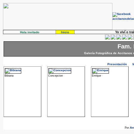
Yo viví o tr
Hola invitado
Inicio
Fam. 
Galería Fotográfica de Accitanos 
Presentación
Bibiana
Concepcion
Enrique
An
Por