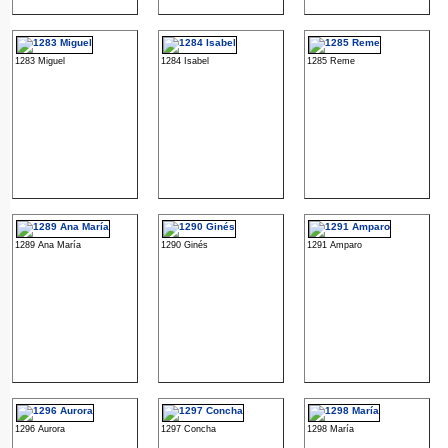
1283 Miguel
1284 Isabel
1285 Reme
1289 Ana María
1290 Ginés
1291 Amparo
1296 Aurora
1297 Concha
1298 María