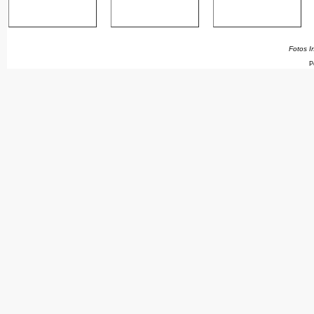
Fotos I
P