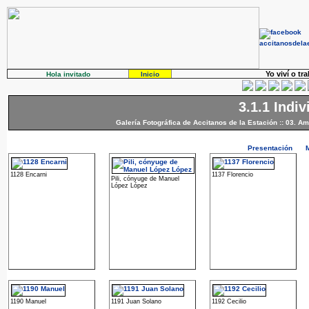
Yo viví o tr
Hola invitado
Inicio
3.1.1 Indi
Galería Fotográfica de Accitanos de la Estación
::
03. Am
Presentación
1128 Encarni
1137 Florencio
Pili, cónyuge de Manuel
López López
1190 Manuel
1191 Juan Solano
1192 Cecilio