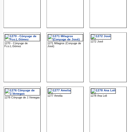
1272 José
1270 - Cónyuge de
1271 Milagros (Conyuge de
Fco.L.Gómez
José)
1277 Amelia
1278 Ana Loli
1276 Cónyuge de J.Venegas