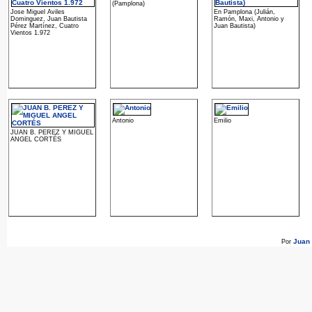
(Pamplona)
Jose Miguel Aviles
En Pamplona (Julián,
Dominguez, Juan Bautista
Ramón, Maxi, Antonio y
Pérez Martínez, Cuatro
Juan Bautista)
Vientos 1.972
Antonio
Emilio
JUAN B. PEREZ Y MIGUEL
ANGEL CORTÉS
Juan
Por