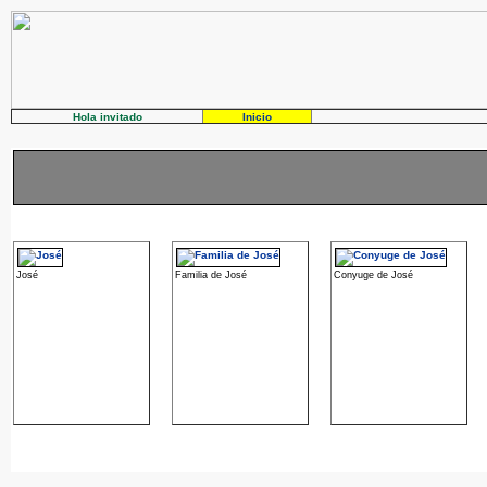
Hola invitado
Inicio
José
Familia de José
Conyuge de José