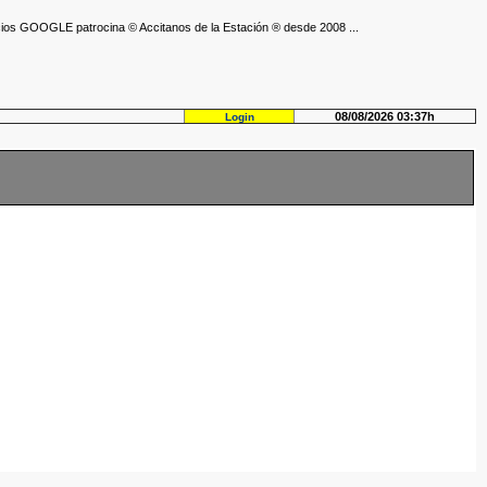
ios GOOGLE patrocina © Accitanos de la Estación ® desde 2008 ...
08/08/2026 03:37h
Login