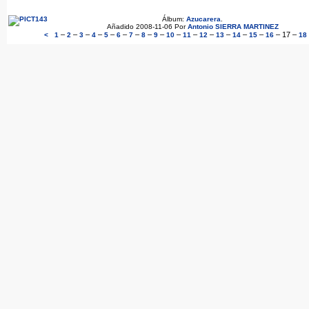
Álbum:
Azucarera
.
Añadido 2008-11-06 Por
Antonio SIERRA MARTINEZ
–
–
–
–
–
–
–
–
–
–
–
–
–
–
–
–
17
–
<
1
2
3
4
5
6
7
8
9
10
11
12
13
14
15
16
18