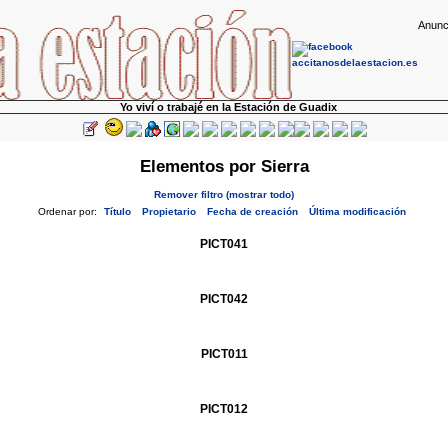
Anunc
Yo viví o trabajé en la Estación de Guadix
Elementos por Sierra
Remover filtro (mostrar todo)
Ordenar por:
Título
Propietario
Fecha de creación
Última modificación
PICT041
PICT042
PICT011
PICT012