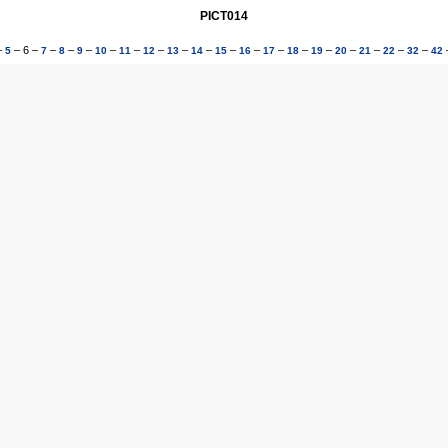
PICT014
–
–
6
–
–
–
–
–
–
–
–
–
–
–
–
–
–
–
–
–
–
5
7
8
9
10
11
12
13
14
15
16
17
18
19
20
21
22
32
42