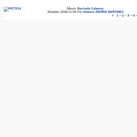
Álbum:
Barriada Calpena
.
Añadido 2008-11-06 Por
Antonio SIERRA MARTINEZ
–
–
–
<
1
2
3
4