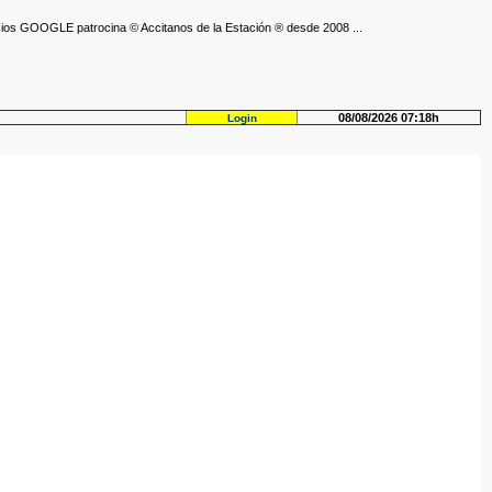
ios GOOGLE patrocina © Accitanos de la Estación ® desde 2008 ...
08/08/2026 07:18h
Login