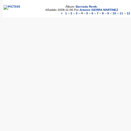
Álbum:
Barriada Renfe
.
Añadido 2008-11-06 Por
Antonio SIERRA MARTINEZ
–
–
–
4
–
–
–
–
–
–
–
–
<
1
2
3
5
6
7
8
9
10
11
12