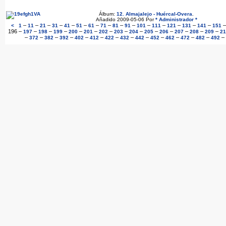
Álbum:
12. Almajalejo - Huércal-Overa
.
Añadido 2009-05-06 Por
* Administrador *
–
–
–
–
–
–
–
–
–
–
–
–
–
–
–
<
1
11
21
31
41
51
61
71
81
91
101
111
121
131
141
151
196
–
–
–
–
–
–
–
–
–
–
–
–
–
–
197
198
199
200
201
202
203
204
205
206
207
208
209
21
–
–
–
–
–
–
–
–
–
–
–
–
–
–
372
382
392
402
412
422
432
442
452
462
472
482
492