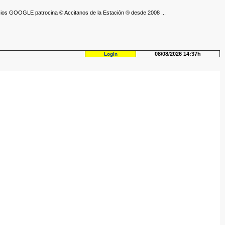
ios GOOGLE patrocina © Accitanos de la Estación ® desde 2008 ...
08/08/2026 14:37h
Login