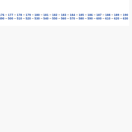
–
–
–
–
–
–
–
–
–
–
–
–
–
–
176
177
178
179
180
181
182
183
184
185
186
187
188
189
190
–
–
–
–
–
–
–
–
–
–
–
–
–
–
490
500
510
520
530
540
550
560
570
580
590
600
610
620
630