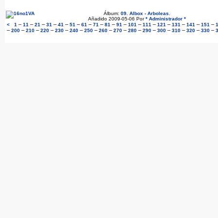
Álbum:
09. Albox - Arboleas
.
Añadido 2009-05-06 Por
* Administrador *
–
–
–
–
–
–
–
–
–
–
–
–
–
–
–
–
<
1
11
21
31
41
51
61
71
81
91
101
111
121
131
141
151
–
–
–
–
–
–
–
–
–
–
–
–
–
–
–
200
210
220
230
240
250
260
270
280
290
300
310
320
330