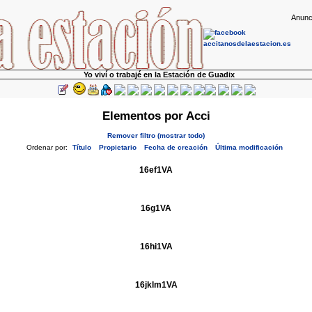
Anunc
Yo viví o trabajé en la Estación de Guadix
Elementos por Acci
Remover filtro (mostrar todo)
Ordenar por:
Título
Propietario
Fecha de creación
Última modificación
16ef1VA
16g1VA
16hi1VA
16jklm1VA