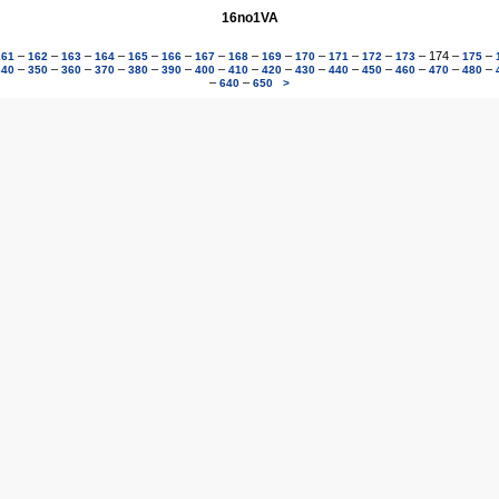
16no1VA
–
–
–
–
–
–
–
–
–
–
–
–
–
174
–
–
161
162
163
164
165
166
167
168
169
170
171
172
173
175
–
–
–
–
–
–
–
–
–
–
–
–
–
–
–
340
350
360
370
380
390
400
410
420
430
440
450
460
470
480
–
–
640
650
>