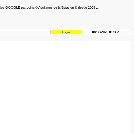
ios GOOGLE patrocina © Accitanos de la Estación ® desde 2008 ...
08/08/2026 01:35h
Login