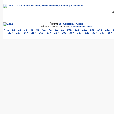
A
Álbum:
08. Cantoria - Albox
.
Añadido 2009-05-06 Por
* Administrador *
–
–
–
–
–
–
–
–
–
–
–
–
–
–
–
–
<
1
11
21
31
41
51
61
71
81
91
101
111
121
131
141
151
–
–
–
–
–
–
–
–
–
–
–
–
–
–
227
237
247
257
267
277
287
297
307
317
327
337
347
357