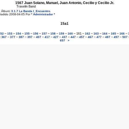
1567 Juan Solano, Manuel, Juan Antonio, Cecilio y Cecilio Jr.
Travelin Band
Álbum:
3.1.7 La Banda I_Encuentro
.
ñadido 2008-04-05 Por
* Administrador *
15a1
–
–
–
–
–
–
–
–
–
161
–
–
–
–
–
–
152
153
154
155
156
157
158
159
160
162
163
164
165
166
–
–
–
–
–
–
–
–
–
–
–
–
–
–
–
367
377
387
397
407
417
427
437
447
457
467
477
487
497
507
657
>