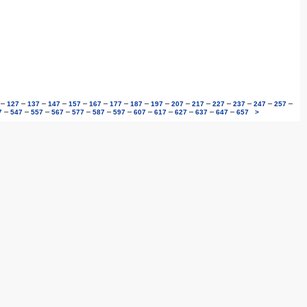
–
–
–
–
–
–
–
–
–
–
–
–
–
–
–
127
137
147
157
167
177
187
197
207
217
227
237
247
257
–
–
–
–
–
–
–
–
–
–
–
–
7
547
557
567
577
587
597
607
617
627
637
647
657
>