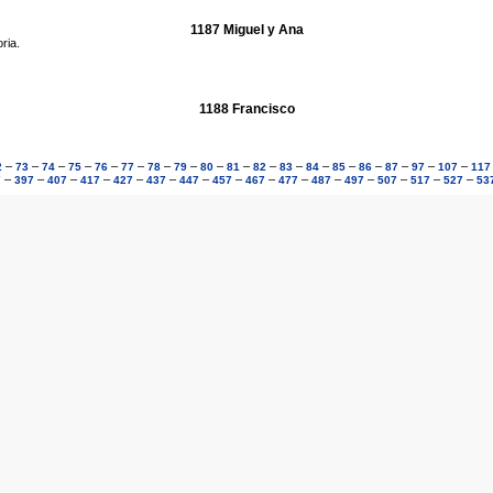
1187 Miguel y Ana
ria.
1188 Francisco
–
–
–
–
–
–
–
–
–
–
–
–
–
–
–
–
–
–
2
73
74
75
76
77
78
79
80
81
82
83
84
85
86
87
97
107
117
–
–
–
–
–
–
–
–
–
–
–
–
–
–
–
7
397
407
417
427
437
447
457
467
477
487
497
507
517
527
53