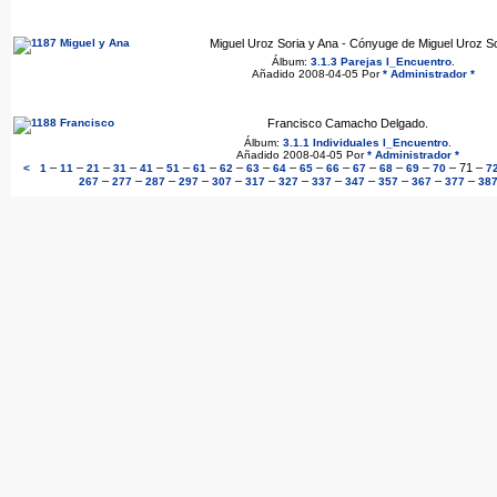
Miguel Uroz Soria y Ana - Cónyuge de Miguel Uroz So
Álbum:
3.1.3 Parejas I_Encuentro
.
Añadido 2008-04-05 Por
* Administrador *
Francisco Camacho Delgado.
Álbum:
3.1.1 Individuales I_Encuentro
.
Añadido 2008-04-05 Por
* Administrador *
–
–
–
–
–
–
–
–
–
–
–
–
–
–
–
–
71
–
<
1
11
21
31
41
51
61
62
63
64
65
66
67
68
69
70
7
–
–
–
–
–
–
–
–
–
–
–
–
267
277
287
297
307
317
327
337
347
357
367
377
38