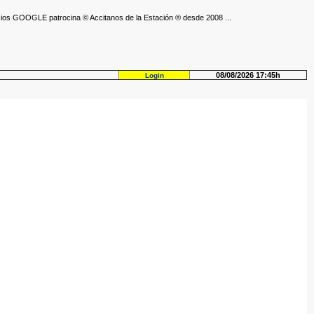
ios GOOGLE patrocina © Accitanos de la Estación ® desde 2008 ...
08/08/2026 17:45h
Login