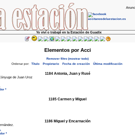
Anunc
Yo viví o trabajé en la Estación de Guadix
Elementos por Acci
Remover filtro (mostrar todo)
Ordenar por:
Título
Propietario
Fecha de creación
Última modificación
1184 Antonia, Juan y Rusé
 Cónyuge de Juan Uroz
.
dor *
1185 Carmen y Miguel
1186 Miguel y Encarnación
ernández.
o
.
dor *