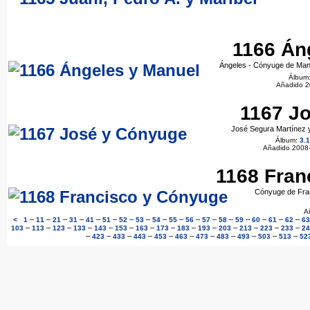
1166 Án
Ángeles - Cónyuge de Man
Álbum
Añadido 2
1167 J
José Segura Martínez 
Álbum:
3.1
Añadido 2008
1168 Fran
Cónyuge de Fran
A
–
–
–
–
–
–
–
–
–
–
–
–
–
–
–
–
–
<
1
11
21
31
41
51
52
53
54
55
56
57
58
59
60
61
62
63
–
–
–
–
–
–
–
–
–
–
–
–
–
–
103
113
123
133
143
153
163
173
183
193
203
213
223
233
24
–
–
–
–
–
–
–
–
–
–
–
423
433
443
453
463
473
483
493
503
513
52