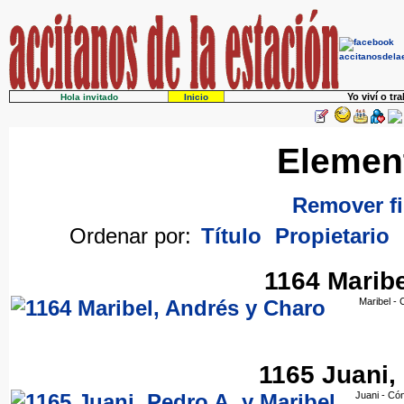
Yo viví o tr
Hola invitado
Inicio
Elemen
Remover fi
Ordenar por:
Título
Propietario
1164 Maribe
Maribel -
1165 Juani,
Juani - Có