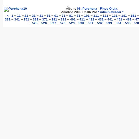
Álbum:
06. Purchena - Fines-Olula
.
Añadido 2009-05-06 Por
* Administrador *
–
–
–
–
–
–
–
–
–
–
–
–
–
–
–
<
1
11
21
31
41
51
61
71
81
91
101
111
121
131
141
151
–
–
–
–
–
–
–
–
–
–
–
–
–
–
331
341
351
361
371
381
391
401
411
421
431
441
451
461
47
–
–
–
–
–
–
–
–
–
–
–
–
525
526
527
528
529
530
531
532
533
534
535
53