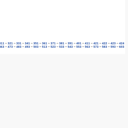
–
–
–
–
–
–
–
–
–
–
–
–
–
–
311
321
331
341
351
361
371
381
391
401
411
421
422
423
424
–
–
–
–
–
–
–
–
–
–
–
–
–
–
463
473
483
493
503
513
523
533
543
553
563
573
583
593
603