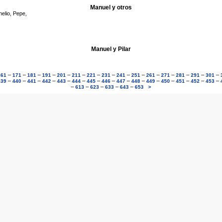
Manuel y otros
elio, Pepe,
Manuel y Pilar
–
–
–
–
–
–
–
–
–
–
–
–
–
–
–
161
171
181
191
201
211
221
231
241
251
261
271
281
291
301
–
–
–
–
–
–
–
–
–
–
–
–
–
–
–
439
440
441
442
443
444
445
446
447
448
449
450
451
452
453
–
–
–
–
–
613
623
633
643
653
>