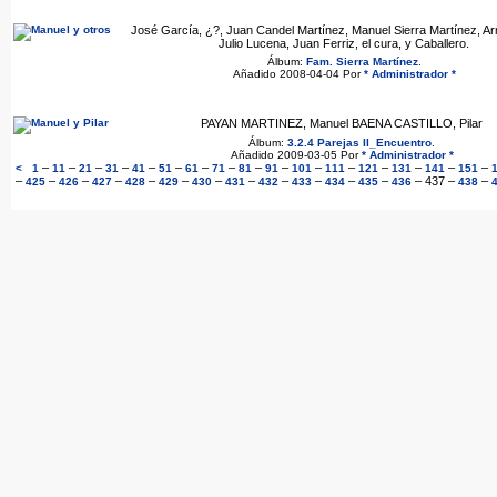
José García, ¿?, Juan Candel Martínez, Manuel Sierra Martínez, Arn
Julio Lucena, Juan Ferriz, el cura, y Caballero.
Álbum:
Fam. Sierra Martínez
.
Añadido 2008-04-04 Por
* Administrador *
PAYAN MARTINEZ, Manuel BAENA CASTILLO, Pilar
Álbum:
3.2.4 Parejas II_Encuentro
.
Añadido 2009-03-05 Por
* Administrador *
–
–
–
–
–
–
–
–
–
–
–
–
–
–
–
–
<
1
11
21
31
41
51
61
71
81
91
101
111
121
131
141
151
–
–
–
–
–
–
–
–
–
–
–
–
–
437
–
–
425
426
427
428
429
430
431
432
433
434
435
436
438