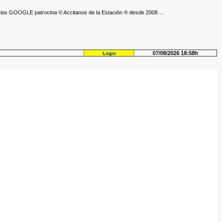
ios GOOGLE patrocina © Accitanos de la Estación ® desde 2008 ...
07/08/2026 18:58h
Login