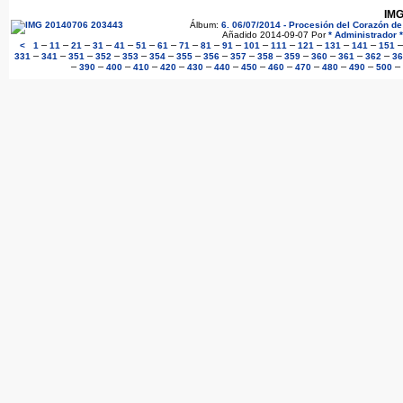
IMG
Álbum:
6. 06/07/2014 - Procesión del Corazón d
Añadido 2014-09-07 Por
* Administrador *
–
–
–
–
–
–
–
–
–
–
–
–
–
–
–
<
1
11
21
31
41
51
61
71
81
91
101
111
121
131
141
151
–
–
–
–
–
–
–
–
–
–
–
–
–
–
331
341
351
352
353
354
355
356
357
358
359
360
361
362
36
–
–
–
–
–
–
–
–
–
–
–
–
–
390
400
410
420
430
440
450
460
470
480
490
500