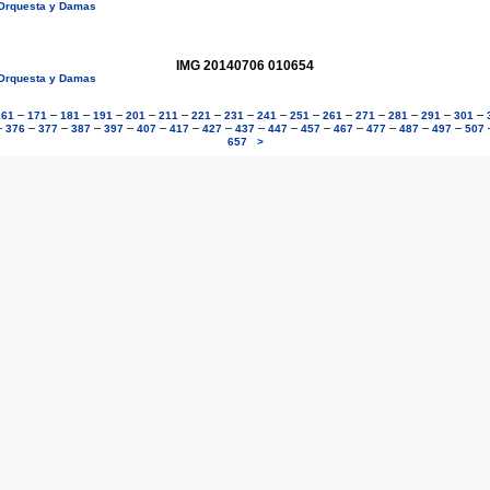
o Orquesta y Damas
IMG 20140706 010654
o Orquesta y Damas
–
–
–
–
–
–
–
–
–
–
–
–
–
–
–
161
171
181
191
201
211
221
231
241
251
261
271
281
291
301
–
–
–
–
–
–
–
–
–
–
–
–
–
–
–
376
377
387
397
407
417
427
437
447
457
467
477
487
497
507
657
>