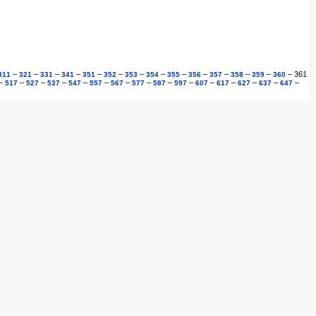
–
–
–
–
–
–
–
–
–
–
–
–
–
–
361
311
321
331
341
351
352
353
354
355
356
357
358
359
360
–
–
–
–
–
–
–
–
–
–
–
–
–
–
–
517
527
537
547
557
567
577
587
597
607
617
627
637
647