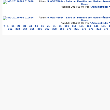
Álbum:
5. 05/07/2014 - Baile del Farolillo con Mediterráne
Honor
.
Añadido 2014-09-07 Por
* Administrador *
Álbum:
5. 05/07/2014 - Baile del Farolillo con Mediterráne
Honor
.
Añadido 2014-09-07 Por
* Administrador *
–
–
–
–
–
–
–
–
–
–
–
–
–
–
–
–
<
1
11
21
31
41
51
61
71
81
91
101
111
121
131
141
151
–
–
–
–
–
–
–
–
–
–
–
–
–
–
362
363
364
365
366
367
368
369
370
371
372
373
374
375