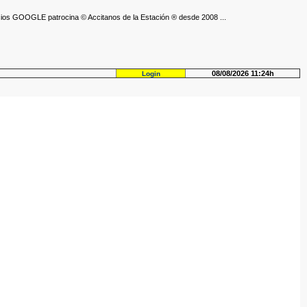
ios GOOGLE patrocina © Accitanos de la Estación ® desde 2008 ...
08/08/2026 11:24h
Login