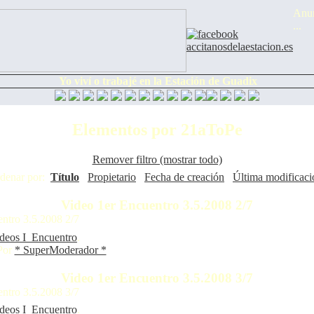
Anun
...
Yo viví o trabajé en la Estación de Guadix
Elementos por 21aToPe
Remover filtro (mostrar todo)
denar por:
Título
Propietario
Fecha de creación
Última modificaci
Video 1er Encuentro 3.5.2008 2/7
ntro 3.5.2008 2/7
ideos I_Encuentro
.
Por
* SuperModerador *
Video 1er Encuentro 3.5.2008 3/7
ntro 3.5.2008 3/7
ideos I_Encuentro
.