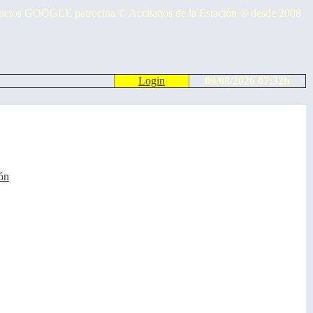
cios GOOGLE patrocina © Accitanos de la Estación ® desde 2008
Login
09/08/2026 07:32h
ón