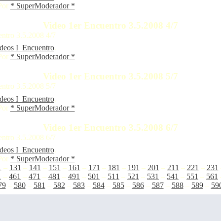
Por
* SuperModerador *
Video 1er Encuentro 3.5.2008 4/7
ntro 3.5.2008 4/7
ideos I_Encuentro
.
Por
* SuperModerador *
Video 1er Encuentro 3.5.2008 5/7
ntro 3.5.2008 5/7
ideos I_Encuentro
.
Por
* SuperModerador *
Video 1er Encuentro 3.5.2008 6/7
ntro 3.5.2008 6/7
ideos I_Encuentro
.
Por
* SuperModerador *
1
–
131
–
141
–
151
–
161
–
171
–
181
–
191
–
201
–
211
–
221
–
231
1
–
461
–
471
–
481
–
491
–
501
–
511
–
521
–
531
–
541
–
551
–
561
79
–
580
–
581
–
582
–
583
–
584
–
585
–
586
–
587
–
588
–
589
–
59