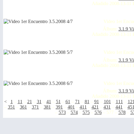
Añadido 2008-13-11 
Video 1er Encue
Álbum:
3.1.9 V
Añadido 2008-13-11 
Video 1er Encue
Álbum:
3.1.9 V
Añadido 2008-13-11 
Video 1er Encue
Álbum:
3.1.9 V
Añadido 2008-13-11 
<
1
–
11
–
21
–
31
–
41
–
51
–
61
–
71
–
81
–
91
–
101
–
111
–
12
–
351
–
361
–
371
–
381
–
391
–
401
–
411
–
421
–
431
–
441
–
45
–
573
–
574
–
575
–
576
–
577
–
578
–
5