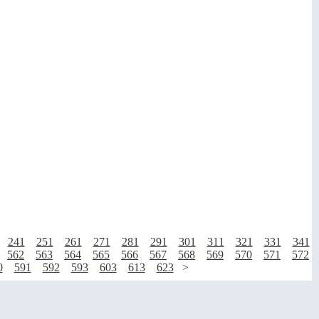
–
241
–
251
–
261
–
271
–
281
–
291
–
301
–
311
–
321
–
331
–
341
–
562
–
563
–
564
–
565
–
566
–
567
–
568
–
569
–
570
–
571
–
572
0
–
591
–
592
–
593
–
603
–
613
–
623
>