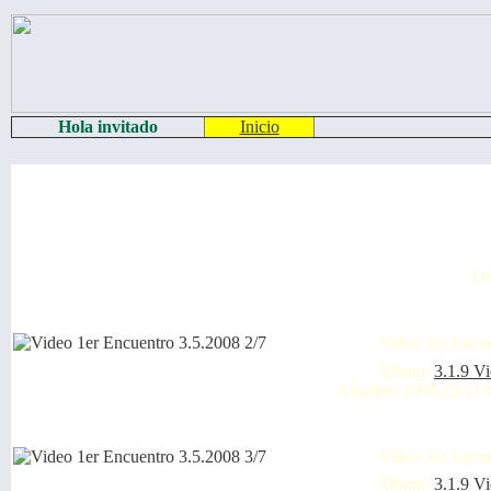
Hola invitado
Inicio
Or
Video 1er Encue
Álbum:
3.1.9 V
Añadido 2008-13-11 
Video 1er Encue
Álbum:
3.1.9 V