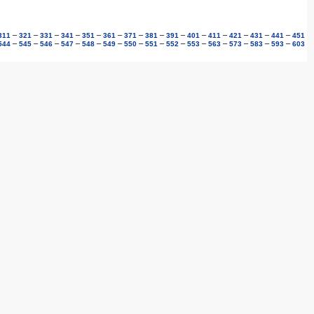
–
–
–
–
–
–
–
–
–
–
–
–
–
–
311
321
331
341
351
361
371
381
391
401
411
421
431
441
451
–
–
–
–
–
–
–
–
–
–
–
–
–
–
544
545
546
547
548
549
550
551
552
553
563
573
583
593
603