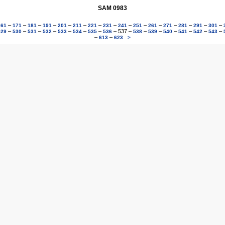
SAM 0983
–
–
–
–
–
–
–
–
–
–
–
–
–
–
–
161
171
181
191
201
211
221
231
241
251
261
271
281
291
301
–
–
–
–
–
–
–
–
537
–
–
–
–
–
–
–
529
530
531
532
533
534
535
536
538
539
540
541
542
543
–
–
613
623
>