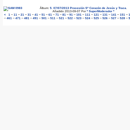
Álbum:
5. 07/07/2013 Procesión Sº Corazón de Jesús y Traca
.
Añadido 2013-09-07 Por
* SuperModerador *
–
–
–
–
–
–
–
–
–
–
–
–
–
–
–
–
<
1
11
21
31
41
51
61
71
81
91
101
111
121
131
141
151
–
–
–
–
–
–
–
–
–
–
–
–
–
–
–
461
471
481
491
501
511
521
522
523
524
525
526
527
528