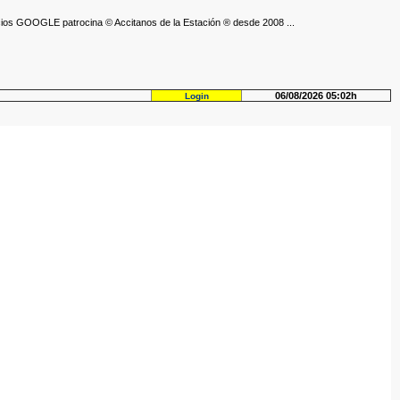
ios GOOGLE patrocina © Accitanos de la Estación ® desde 2008 ...
06/08/2026 05:02h
Login