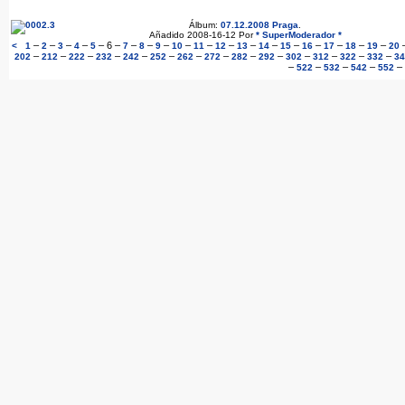
Álbum:
07.12.2008 Praga
.
Añadido 2008-16-12 Por
* SuperModerador *
–
–
–
–
–
6
–
–
–
–
–
–
–
–
–
–
–
–
–
–
<
1
2
3
4
5
7
8
9
10
11
12
13
14
15
16
17
18
19
20
–
–
–
–
–
–
–
–
–
–
–
–
–
–
202
212
222
232
242
252
262
272
282
292
302
312
322
332
34
–
–
–
–
–
522
532
542
552