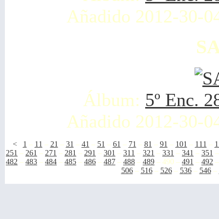
Añadido 2012-30-0
SA
Álbum:
5º Enc. 2
Añadido 2012-30-0
<
1
–
11
–
21
–
31
–
41
–
51
–
61
–
71
–
81
–
91
–
101
–
111
–
1
251
–
261
–
271
–
281
–
291
–
301
–
311
–
321
–
331
–
341
–
351
482
–
483
–
484
–
485
–
486
–
487
–
488
–
489
–
490
–
491
–
492
506
–
516
–
526
–
536
–
546
–