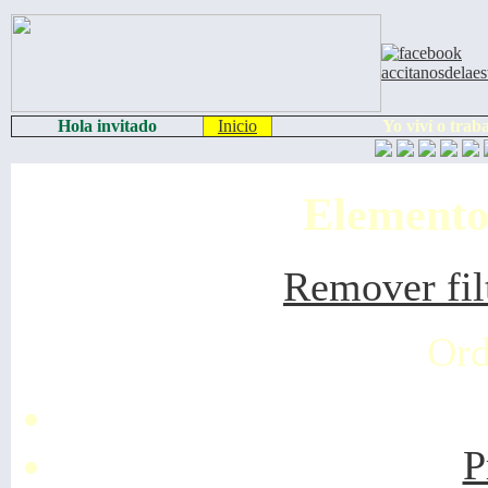
Hola invitado
Inicio
Yo viví o trab
Elemento
Remover fil
Ord
P