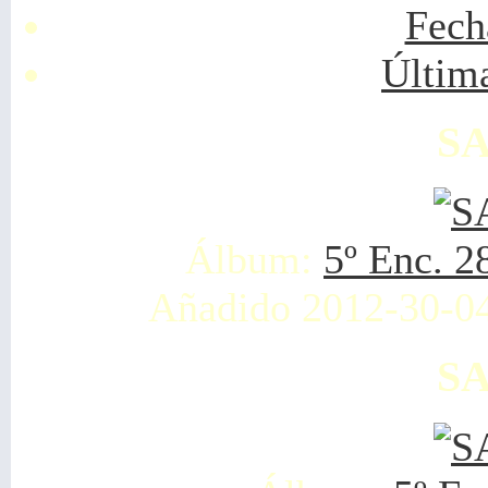
Fech
Últim
SA
Álbum:
5º Enc. 2
Añadido 2012-30-0
SA