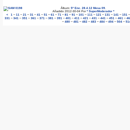
Álbum:
5º Enc. 28.4.12 Mesa 09
.
Añadido 2012-30-04 Por
* SuperModerador *
–
–
–
–
–
–
–
–
–
–
–
–
–
–
–
<
1
11
21
31
41
51
61
71
81
91
101
111
121
131
141
151
–
–
–
–
–
–
–
–
–
–
–
–
–
–
331
341
351
361
371
381
391
401
411
421
431
441
451
461
46
–
–
–
–
–
–
–
–
480
481
482
483
484
494
504
51