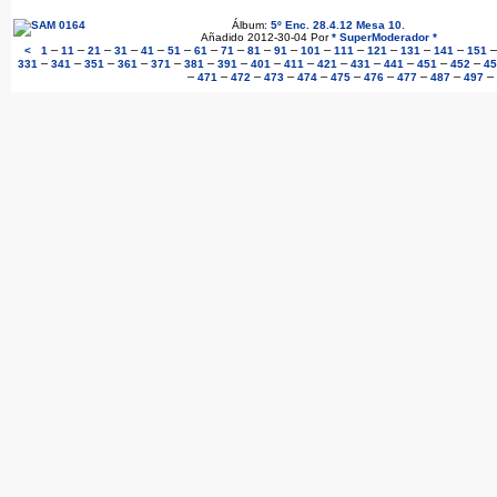
Álbum:
5º Enc. 28.4.12 Mesa 10
.
Añadido 2012-30-04 Por
* SuperModerador *
–
–
–
–
–
–
–
–
–
–
–
–
–
–
–
<
1
11
21
31
41
51
61
71
81
91
101
111
121
131
141
151
–
–
–
–
–
–
–
–
–
–
–
–
–
–
331
341
351
361
371
381
391
401
411
421
431
441
451
452
45
–
–
–
–
–
–
–
–
–
–
471
472
473
474
475
476
477
487
497