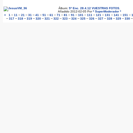
Álbum:
5º Enc. 28.4.12 VUESTRAS FOTOS
.
Añadido 2012-02-05 Por
* SuperModerador *
–
–
–
–
–
–
–
–
–
–
–
–
–
–
–
–
<
1
11
21
31
41
51
61
71
81
91
101
111
121
131
141
151
–
–
–
–
–
–
–
–
–
–
–
–
–
–
317
318
319
320
321
322
323
324
325
326
327
328
329
330