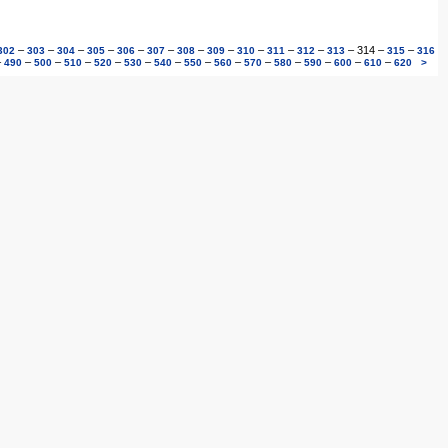
–
–
–
–
–
–
–
–
–
–
–
–
314
–
–
302
303
304
305
306
307
308
309
310
311
312
313
315
316
–
–
–
–
–
–
–
–
–
–
–
–
–
–
490
500
510
520
530
540
550
560
570
580
590
600
610
620
>