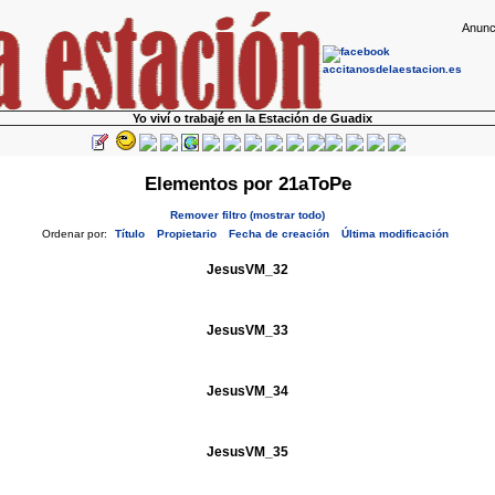
Anunc
Yo viví o trabajé en la Estación de Guadix
Elementos por 21aToPe
Remover filtro (mostrar todo)
Ordenar por:
Título
Propietario
Fecha de creación
Última modificación
JesusVM_32
JesusVM_33
JesusVM_34
JesusVM_35