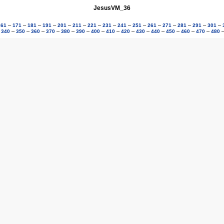
JesusVM_36
–
–
–
–
–
–
–
–
–
–
–
–
–
–
–
161
171
181
191
201
211
221
231
241
251
261
271
281
291
301
–
–
–
–
–
–
–
–
–
–
–
–
–
–
–
340
350
360
370
380
390
400
410
420
430
440
450
460
470
480