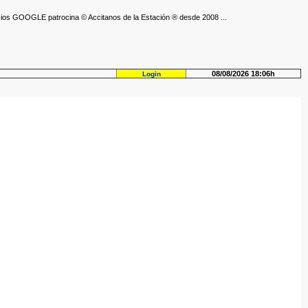
ios GOOGLE patrocina © Accitanos de la Estación ® desde 2008 ...
08/08/2026 18:06h
Login