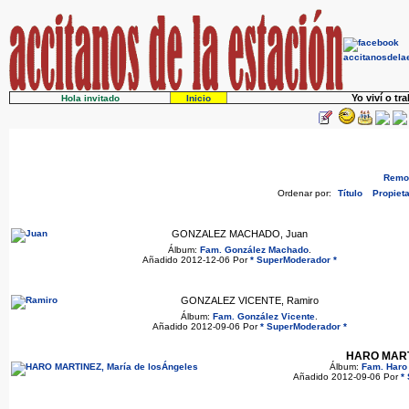
Yo viví o tr
Hola invitado
Inicio
Remov
Ordenar por:
Título
Propieta
GONZALEZ MACHADO, Juan
Álbum:
Fam. González Machado
.
Añadido 2012-12-06 Por
* SuperModerador *
GONZALEZ VICENTE, Ramiro
Álbum:
Fam. González Vicente
.
Añadido 2012-09-06 Por
* SuperModerador *
HARO MARTI
Álbum:
Fam. Haro
Añadido 2012-09-06 Por
*