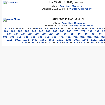
HARO MATURANO, Francisco
Álbum:
Fam. Haro Maturano
.
Añadido 2012-09-06 Por
* SuperModerador *
HARO MATURANO, Maria Blasa
Álbum:
Fam. Haro Maturano
.
Añadido 2012-09-06 Por
* SuperModerador *
–
–
–
–
–
–
–
–
–
–
–
–
–
–
–
<
1
11
21
31
41
51
61
71
81
91
101
111
121
131
141
142
–
–
–
–
–
–
–
–
–
–
–
–
–
–
160
161
162
163
164
165
166
167
168
169
170
171
181
191
20
–
–
–
–
–
–
–
–
–
–
–
–
–
–
381
391
401
411
421
431
441
451
461
471
481
491
501
511
–
–
–
–
–
–
–
–
–
–
–
–
–
–
691
701
711
721
731
741
751
761
771
781
791
801
811
821
83
–
–
–
–
–
–
–
–
–
–
–
–
1011
1021
1031
1041
1051
1061
1071
1081
1091
1101
1111
1121
–
–
–
–
–
–
–
–
–
1271
1281
1291
1301
1311
1321
1331
1341
1351
1361