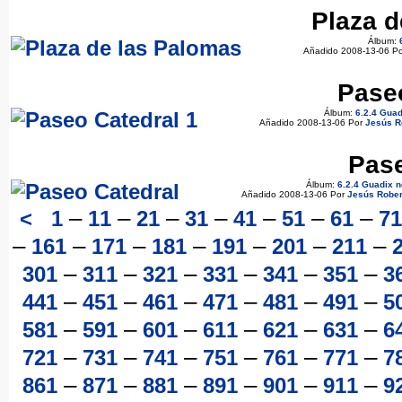
Plaza d
Álbum:
Añadido 2008-13-06 P
Paseo
Álbum:
6.2.4 Gua
Añadido 2008-13-06 Por
Jesús R
Pase
Álbum:
6.2.4 Guadix 
Añadido 2008-13-06 Por
Jesús Robe
–
–
–
–
–
–
–
<
1
11
21
31
41
51
61
71
–
–
–
–
–
–
–
161
171
181
191
201
211
–
–
–
–
–
–
301
311
321
331
341
351
3
–
–
–
–
–
–
441
451
461
471
481
491
5
–
–
–
–
–
–
581
591
601
611
621
631
6
–
–
–
–
–
–
721
731
741
751
761
771
7
–
–
–
–
–
–
861
871
881
891
901
911
9