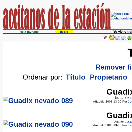
Yo viví o tr
Hola invitado
Inicio
Remover fi
Ordenar por:
Título
Propietario
Guadi
Álbum:
6.2.
Añadido 2008-13-06 Por
Je
Guadi
Álbum:
6.2.
Añadido 2008-13-06 Por
Je