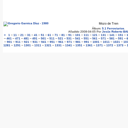
Mozo de Tren
Álbum:
5.1 Ferroviarios
.
Añadido 2008-04-05 Por
Jesús Roberto B
–
–
–
–
–
–
–
–
–
–
–
–
–
–
–
–
<
1
11
21
31
41
51
61
71
81
91
101
111
121
131
141
151
–
–
–
–
–
–
–
–
–
–
–
–
–
–
–
461
471
481
491
501
511
521
531
541
551
561
571
581
591
–
–
–
–
–
–
–
–
–
–
–
–
–
–
901
911
921
931
941
951
961
971
981
991
1001
1011
1021
10
–
–
–
–
–
–
–
–
–
–
–
–
1281
1291
1301
1311
1321
1331
1341
1351
1361
1371
1372
1373