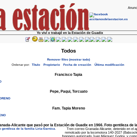
Anunc
Yo viví o trabajé en la Estación de Guadix
Todos
Remover filtro (mostrar todo)
Ordenar por:
Título
Propietario
Fecha de creación
Última modificación
Francisco Tapia
O
Pepe, Paqui, Torcuato
MORENO
Fam. Tapia Moreno
RENO
anada-Alicante que pasó por la Estación de Guadix en 1966. Foto gentileza de la 
Tren correo Granada-Alicante, detenido en el a
remolcado por la locomotora 140-2027 (Babcock-
fogonero autorizado Juan Márquez Godoy, y como 