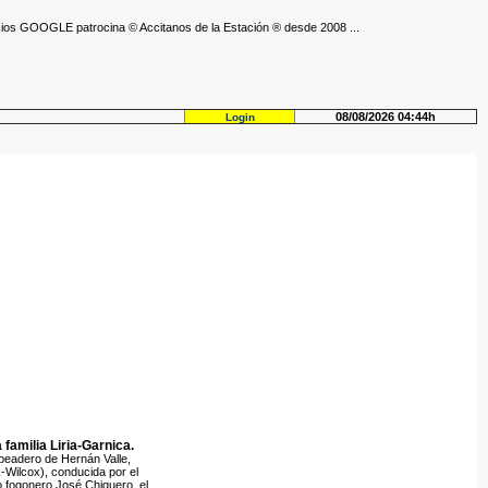
ios GOOGLE patrocina © Accitanos de la Estación ® desde 2008 ...
08/08/2026 04:44h
Login
familia Liria-Garnica.
peadero de Hernán Valle,
Wilcox), conducida por el
fogonero José Chiquero, el