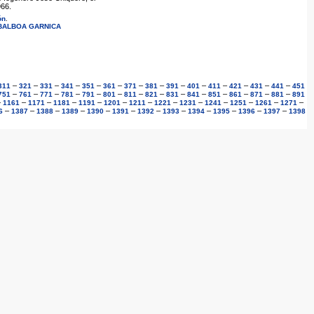
66.
ón
.
 BALBOA GARNICA
–
–
–
–
–
–
–
–
–
–
–
–
–
–
311
321
331
341
351
361
371
381
391
401
411
421
431
441
451
–
–
–
–
–
–
–
–
–
–
–
–
–
–
751
761
771
781
791
801
811
821
831
841
851
861
871
881
891
–
–
–
–
–
–
–
–
–
–
–
–
–
1161
1171
1181
1191
1201
1211
1221
1231
1241
1251
1261
1271
–
–
–
–
–
–
–
–
–
–
–
–
6
1387
1388
1389
1390
1391
1392
1393
1394
1395
1396
1397
1398