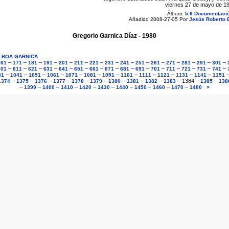
viernes 27 de mayo de 19
Álbum:
5.6 Documentaci
Añadido 2008-27-05 Por
Jesús Roberto
Gregorio Garnica Díaz - 1980
ALBOA GARNICA
–
–
–
–
–
–
–
–
–
–
–
–
–
–
–
161
171
181
191
201
211
221
231
241
251
261
271
281
291
301
–
–
–
–
–
–
–
–
–
–
–
–
–
–
–
601
611
621
631
641
651
661
671
681
691
701
711
721
731
741
–
–
–
–
–
–
–
–
–
–
–
–
31
1041
1051
1061
1071
1081
1091
1101
1111
1121
1131
1141
1151
–
–
–
–
–
–
–
–
–
–
1384
–
–
1374
1375
1376
1377
1378
1379
1380
1381
1382
1383
1385
138
–
–
–
–
–
–
–
–
–
–
1399
1400
1410
1420
1430
1440
1450
1460
1470
1480
>