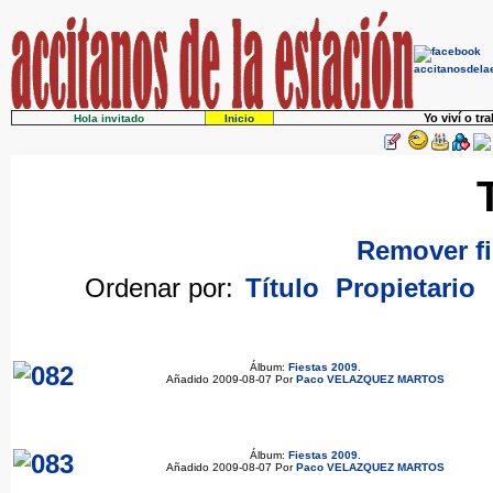
Yo viví o tr
Hola invitado
Inicio
Remover fi
Ordenar por:
Título
Propietario
Álbum:
Fiestas 2009
.
Añadido 2009-08-07 Por
Paco VELAZQUEZ MARTOS
Álbum:
Fiestas 2009
.
Añadido 2009-08-07 Por
Paco VELAZQUEZ MARTOS