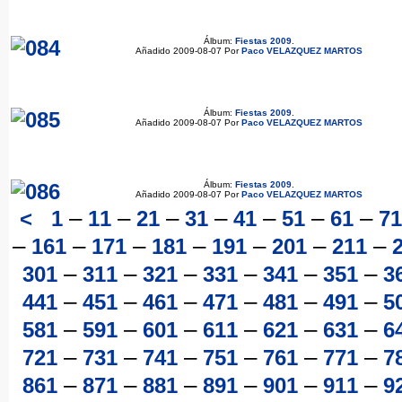
Álbum:
Fiestas 2009
.
Añadido 2009-08-07 Por
Paco VELAZQUEZ MARTOS
Álbum:
Fiestas 2009
.
Añadido 2009-08-07 Por
Paco VELAZQUEZ MARTOS
Álbum:
Fiestas 2009
.
Añadido 2009-08-07 Por
Paco VELAZQUEZ MARTOS
–
–
–
–
–
–
–
<
1
11
21
31
41
51
61
71
–
–
–
–
–
–
–
161
171
181
191
201
211
–
–
–
–
–
–
301
311
321
331
341
351
3
–
–
–
–
–
–
441
451
461
471
481
491
5
–
–
–
–
–
–
581
591
601
611
621
631
6
–
–
–
–
–
–
721
731
741
751
761
771
7
–
–
–
–
–
–
861
871
881
891
901
911
9