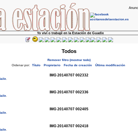
Anunc
Yo viví o trabajé en la Estación de Guadix
Todos
Remover filtro (mostrar todo)
Ordenar por:
Título
Propietario
Fecha de creación
Última modificación
IMG 20140707 002332
aile
.
IMG 20140707 002336
aile
.
IMG 20140707 002405
aile
.
IMG 20140707 002418
aile
.