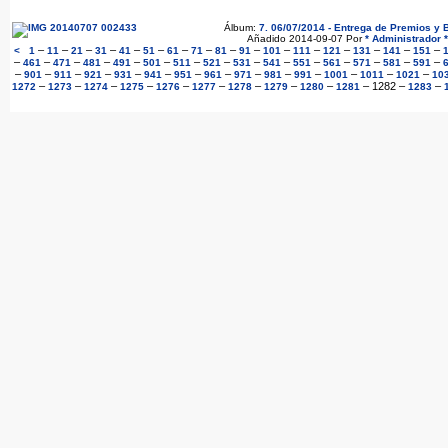
Álbum:
7. 06/07/2014 - Entrega de Premios y B
Añadido 2014-09-07 Por
* Administrador *
–
–
–
–
–
–
–
–
–
–
–
–
–
–
–
–
<
1
11
21
31
41
51
61
71
81
91
101
111
121
131
141
151
–
–
–
–
–
–
–
–
–
–
–
–
–
–
–
461
471
481
491
501
511
521
531
541
551
561
571
581
591
–
–
–
–
–
–
–
–
–
–
–
–
–
–
901
911
921
931
941
951
961
971
981
991
1001
1011
1021
10
–
–
–
–
–
–
–
–
–
–
1282
–
–
1272
1273
1274
1275
1276
1277
1278
1279
1280
1281
1283