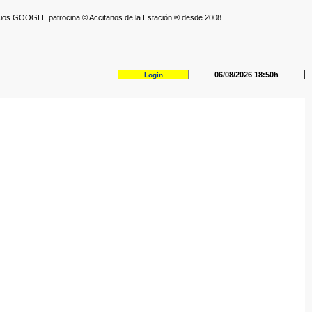
ios GOOGLE patrocina © Accitanos de la Estación ® desde 2008 ...
06/08/2026 18:50h
Login