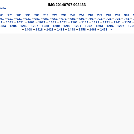
IMG 20140707 002433
aile
.
–
–
–
–
–
–
–
–
–
–
–
–
–
–
–
161
171
181
191
201
211
221
231
241
251
261
271
281
291
301
–
–
–
–
–
–
–
–
–
–
–
–
–
–
–
601
611
621
631
641
651
661
671
681
691
701
711
721
731
741
–
–
–
–
–
–
–
–
–
–
–
–
31
1041
1051
1061
1071
1081
1091
1101
1111
1121
1131
1141
1151
–
–
–
–
–
–
–
–
–
–
–
–
1284
1285
1286
1287
1288
1289
1290
1291
1292
1293
1294
1295
129
–
–
–
–
–
–
–
–
1408
1418
1428
1438
1448
1458
1468
1478
>