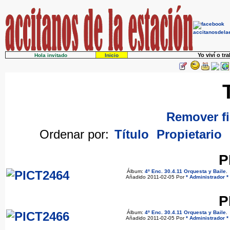
Yo viví o tr
Hola invitado
Inicio
Remover fi
Ordenar por:
Título
Propietario
P
Álbum:
4º Enc. 30.4.11 Orquesta y Baile
.
Añadido 2011-02-05 Por
* Administrador *
P
Álbum:
4º Enc. 30.4.11 Orquesta y Baile
.
Añadido 2011-02-05 Por
* Administrador *