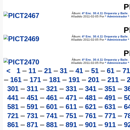
P
Álbum:
4º Enc. 30.4.11 Orquesta y Baile
.
Añadido 2011-02-05 Por
* Administrador *
P
Álbum:
4º Enc. 30.4.11 Orquesta y Baile
.
Añadido 2011-02-05 Por
* Administrador *
P
Álbum:
4º Enc. 30.4.11 Orquesta y Baile
.
Añadido 2011-02-05 Por
* Administrador *
–
–
–
–
–
–
–
<
1
11
21
31
41
51
61
71
–
–
–
–
–
–
–
161
171
181
191
201
211
–
–
–
–
–
–
301
311
321
331
341
351
3
–
–
–
–
–
–
441
451
461
471
481
491
5
–
–
–
–
–
–
581
591
601
611
621
631
6
–
–
–
–
–
–
721
731
741
751
761
771
7
–
–
–
–
–
–
861
871
881
891
901
911
9