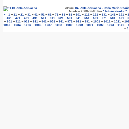
Álbum:
04. Abla-Abrucena - Doña María-Ocañ
Añadido 2009-06-06 Por
* Administrador *
–
–
–
–
–
–
–
–
–
–
–
–
–
–
–
–
<
1
11
21
31
41
51
61
71
81
91
101
111
121
131
141
151
–
–
–
–
–
–
–
–
–
–
–
–
–
–
–
461
471
481
491
501
511
521
531
541
551
561
571
581
591
–
–
–
–
–
–
–
–
–
–
–
–
–
–
901
911
921
931
941
951
961
971
981
991
1001
1011
1021
10
–
–
–
–
–
–
–
–
–
–
–
–
1083
1084
1085
1086
1087
1088
1089
1090
1091
1092
1093
1103
–
1