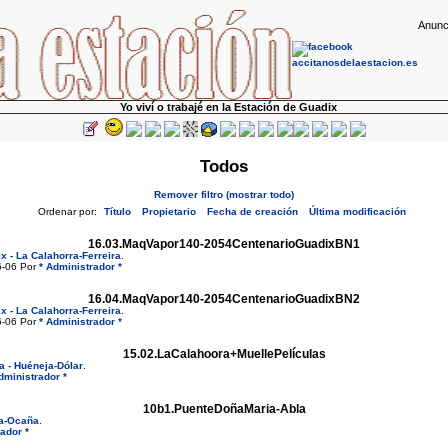
Anunc
Yo viví o trabajé en la Estación de Guadix
Todos
Remover filtro (mostrar todo)
Ordenar por:
Título
Propietario
Fecha de creación
Última modificación
16.03.MaqVapor140-2054CentenarioGuadixBN1
x - La Calahorra-Ferreira
.
6-06 Por
* Administrador *
16.04.MaqVapor140-2054CentenarioGuadixBN2
x - La Calahorra-Ferreira
.
6-06 Por
* Administrador *
15.02.LaCalahoora+MuellePelículas
a - Huéneja-Dólar
.
dministrador *
10b1.PuenteDoñaMaria-Abla
ía-Ocaña
.
ador *