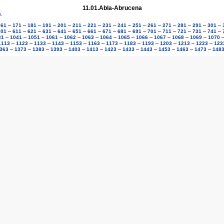
11.01.Abla-Abrucena
a
.
–
–
–
–
–
–
–
–
–
–
–
–
–
–
–
161
171
181
191
201
211
221
231
241
251
261
271
281
291
301
–
–
–
–
–
–
–
–
–
–
–
–
–
–
–
601
611
621
631
641
651
661
671
681
691
701
711
721
731
741
–
–
–
–
–
–
–
–
–
–
–
–
31
1041
1051
1061
1062
1063
1064
1065
1066
1067
1068
1069
1070
–
–
–
–
–
–
–
–
–
–
–
–
1113
1123
1133
1143
1153
1163
1173
1183
1193
1203
1213
1223
123
–
–
–
–
–
–
–
–
–
–
–
–
363
1373
1383
1393
1403
1413
1423
1433
1443
1453
1463
1473
148