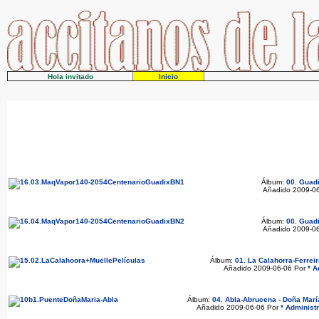
Hola invitado
Inicio
Álbum:
00. Guadi
Añadido 2009-0
Álbum:
00. Guadi
Añadido 2009-0
Álbum:
01. La Calahorra-Ferreir
Añadido 2009-06-06 Por
* A
Álbum:
04. Abla-Abrucena - Doña Mar
Añadido 2009-06-06 Por
* Administr