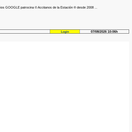
ios GOOGLE patrocina © Accitanos de la Estación ® desde 2008 ...
07/08/2026 10:06h
Login