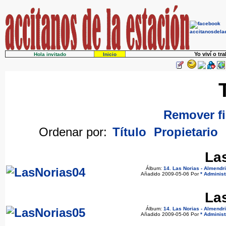
Yo viví o tr
Hola invitado
Inicio
Remover fi
Ordenar por:
Título
Propietario
La
Álbum:
14. Las Norias - Almendr
Añadido 2009-05-06 Por
* Administ
La
Álbum:
14. Las Norias - Almendr
Añadido 2009-05-06 Por
* Administ