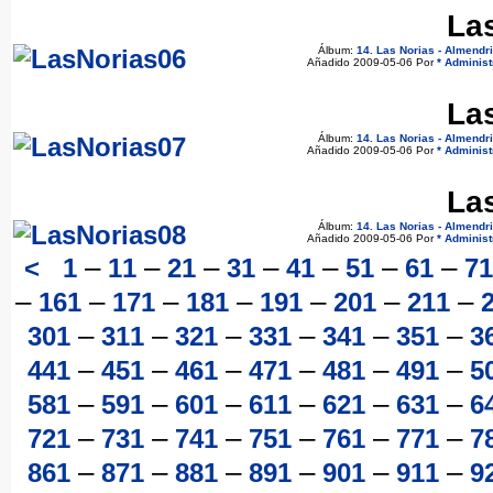
La
Álbum:
14. Las Norias - Almendr
Añadido 2009-05-06 Por
* Administ
La
Álbum:
14. Las Norias - Almendr
Añadido 2009-05-06 Por
* Administ
La
Álbum:
14. Las Norias - Almendr
Añadido 2009-05-06 Por
* Administ
–
–
–
–
–
–
–
<
1
11
21
31
41
51
61
71
–
–
–
–
–
–
–
161
171
181
191
201
211
–
–
–
–
–
–
301
311
321
331
341
351
3
–
–
–
–
–
–
441
451
461
471
481
491
5
–
–
–
–
–
–
581
591
601
611
621
631
6
–
–
–
–
–
–
721
731
741
751
761
771
7
–
–
–
–
–
–
861
871
881
891
901
911
9