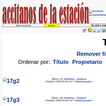
Yo viví o tr
Hola invitado
Inicio
Remover fi
Ordenar por:
Título
Propietario
Álbum:
10. Arboleas - Zurgena
.
Añadido 2009-05-06 Por
* Administrador *
Álbum:
10. Arboleas - Zurgena
.
Añadido 2009-05-06 Por
* Administrador *