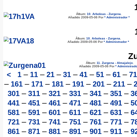
Álbum:
10. Arboleas - Zurgena
.
Añadido 2009-05-06 Por
* Administrador *
Álbum:
10. Arboleas - Zurgena
.
Añadido 2009-05-06 Por
* Administrador *
Z
Álbum:
11. Zurgena - Almajalejo
.
Añadido 2009-05-06 Por
* Administrado
–
–
–
–
–
–
–
<
1
11
21
31
41
51
61
71
–
–
–
–
–
–
–
161
171
181
191
201
211
–
–
–
–
–
–
301
311
321
331
341
351
3
–
–
–
–
–
–
441
451
461
471
481
491
5
–
–
–
–
–
–
581
591
601
611
621
631
6
–
–
–
–
–
–
721
731
741
751
761
771
7
–
–
–
–
–
–
861
871
881
891
901
911
9