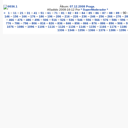
Álbum:
07.12.2008 Praga
.
Añadido 2008-16-12 Por
* SuperModerador *
–
–
–
–
–
–
–
–
–
–
–
–
–
–
–
–
–
90
<
1
11
21
31
41
51
61
71
81
82
83
84
85
86
87
88
89
–
–
–
–
–
–
–
–
–
–
–
–
–
–
146
156
166
176
186
196
206
216
226
236
246
256
266
276
28
–
–
–
–
–
–
–
–
–
–
–
–
–
–
466
476
486
496
506
516
526
536
546
556
566
576
586
596
–
–
–
–
–
–
–
–
–
–
–
–
–
–
776
786
796
806
816
826
836
846
856
866
876
886
896
906
9
–
–
–
–
–
–
–
–
–
–
–
1076
1086
1096
1106
1116
1126
1136
1146
1156
1166
1176
1186
–
–
–
–
–
–
1336
1346
1356
1366
1376
1386
1396