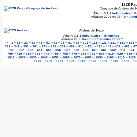
1228 Paq
Cónyuge de Andrés del 
Álbum:
3.1.1 Individuales I_
Añadido 2008-04-05 Por
* Admi
Andrés del Pozo.
Álbum:
3.1.1 Individuales I_Encuentro
.
Añadido 2008-04-05 Por
* Administrador *
–
–
–
–
–
–
–
–
–
–
–
–
–
–
–
<
1
11
21
31
41
51
61
71
81
91
101
111
121
131
141
151
–
–
–
–
–
–
–
–
–
–
–
–
–
–
331
341
351
361
371
381
391
401
411
421
431
441
451
461
47
–
–
–
–
–
–
–
–
–
–
–
–
–
663
–
651
652
653
654
655
656
657
658
659
660
661
662
664
–
–
–
–
–
–
–
–
–
–
–
–
–
–
709
719
729
739
749
759
769
779
789
799
809
819
829
839
–
–
–
–
–
–
–
–
–
–
–
1019
1029
1039
1049
1059
1069
1079
1089
1099
1109
1119
1129
–
–
–
–
–
–
–
–
–
1279
1289
1299
1309
1319
1329
1339
1349
1359
13