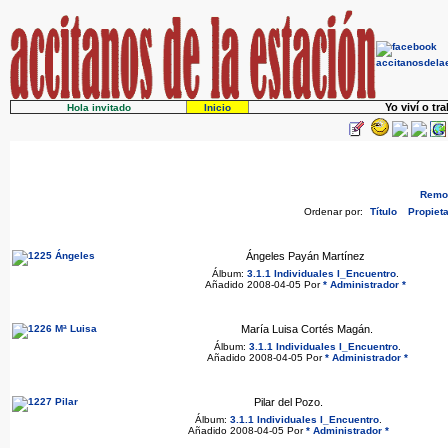
Yo viví o tr
Hola invitado
Inicio
Remov
Ordenar por:
Título
Propieta
Ángeles Payán Martínez
Álbum:
3.1.1 Individuales I_Encuentro
.
Añadido 2008-04-05 Por
* Administrador *
María Luisa Cortés Magán.
Álbum:
3.1.1 Individuales I_Encuentro
.
Añadido 2008-04-05 Por
* Administrador *
Pilar del Pozo.
Álbum:
3.1.1 Individuales I_Encuentro
.
Añadido 2008-04-05 Por
* Administrador *