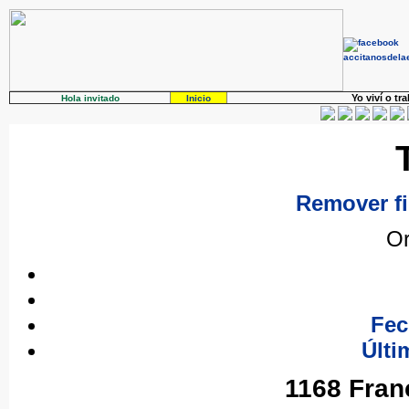
Yo viví o tr
Hola invitado
Inicio
Remover fi
Or
Fec
Últi
1168 Fran