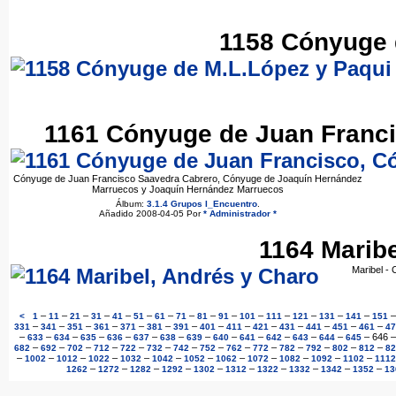
1158 Cónyuge 
1161 Cónyuge de Juan Franci
Cónyuge de Juan Francisco Saavedra Cabrero, Cónyuge de Joaquín Hernández
Marruecos y Joaquín Hernández Marruecos
Álbum:
3.1.4 Grupos I_Encuentro
.
Añadido 2008-04-05 Por
* Administrador *
1164 Maribe
Maribel -
–
–
–
–
–
–
–
–
–
–
–
–
–
–
–
<
1
11
21
31
41
51
61
71
81
91
101
111
121
131
141
151
–
–
–
–
–
–
–
–
–
–
–
–
–
–
331
341
351
361
371
381
391
401
411
421
431
441
451
461
47
–
–
–
–
–
–
–
–
–
–
–
–
–
–
646
633
634
635
636
637
638
639
640
641
642
643
644
645
–
–
–
–
–
–
–
–
–
–
–
–
–
–
682
692
702
712
722
732
742
752
762
772
782
792
802
812
82
–
–
–
–
–
–
–
–
–
–
–
–
1002
1012
1022
1032
1042
1052
1062
1072
1082
1092
1102
1112
–
–
–
–
–
–
–
–
–
–
1262
1272
1282
1292
1302
1312
1322
1332
1342
1352
13