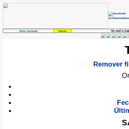
Yo viví o tr
Hola invitado
Inicio
Remover fi
Or
Fec
Últi
S