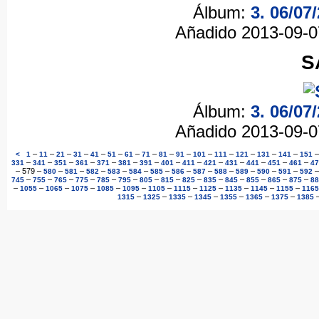
Álbum:
3. 06/07
Añadido 2013-09-
S
Álbum:
3. 06/07
Añadido 2013-09-
–
–
–
–
–
–
–
–
–
–
–
–
–
–
–
<
1
11
21
31
41
51
61
71
81
91
101
111
121
131
141
151
–
–
–
–
–
–
–
–
–
–
–
–
–
–
331
341
351
361
371
381
391
401
411
421
431
441
451
461
47
–
579
–
–
–
–
–
–
–
–
–
–
–
–
–
580
581
582
583
584
585
586
587
588
589
590
591
592
–
–
–
–
–
–
–
–
–
–
–
–
–
–
745
755
765
775
785
795
805
815
825
835
845
855
865
875
88
–
–
–
–
–
–
–
–
–
–
–
–
1055
1065
1075
1085
1095
1105
1115
1125
1135
1145
1155
1165
–
–
–
–
–
–
–
1315
1325
1335
1345
1355
1365
1375
1385