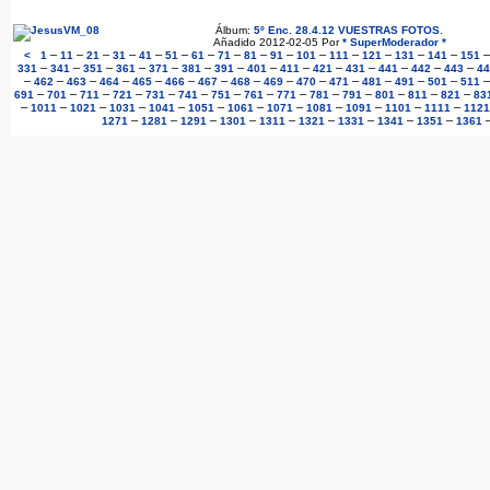
Álbum:
5º Enc. 28.4.12 VUESTRAS FOTOS
.
Añadido 2012-02-05 Por
* SuperModerador *
–
–
–
–
–
–
–
–
–
–
–
–
–
–
–
<
1
11
21
31
41
51
61
71
81
91
101
111
121
131
141
151
–
–
–
–
–
–
–
–
–
–
–
–
–
–
331
341
351
361
371
381
391
401
411
421
431
441
442
443
44
–
–
–
–
–
–
–
–
–
–
–
–
–
–
462
463
464
465
466
467
468
469
470
471
481
491
501
511
–
–
–
–
–
–
–
–
–
–
–
–
–
–
691
701
711
721
731
741
751
761
771
781
791
801
811
821
83
–
–
–
–
–
–
–
–
–
–
–
–
1011
1021
1031
1041
1051
1061
1071
1081
1091
1101
1111
1121
–
–
–
–
–
–
–
–
–
1271
1281
1291
1301
1311
1321
1331
1341
1351
1361