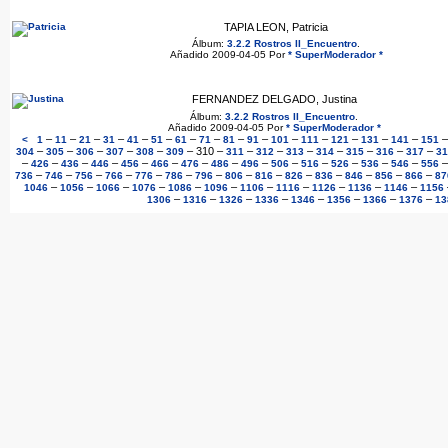
TAPIA LEON, Patricia
Álbum:
3.2.2 Rostros II_Encuentro
.
Añadido 2009-04-05 Por
* SuperModerador *
FERNANDEZ DELGADO, Justina
Álbum:
3.2.2 Rostros II_Encuentro
.
Añadido 2009-04-05 Por
* SuperModerador *
–
–
–
–
–
–
–
–
–
–
–
–
–
–
–
<
1
11
21
31
41
51
61
71
81
91
101
111
121
131
141
151
–
–
–
–
–
–
310
–
–
–
–
–
–
–
–
304
305
306
307
308
309
311
312
313
314
315
316
317
31
–
–
–
–
–
–
–
–
–
–
–
–
–
–
426
436
446
456
466
476
486
496
506
516
526
536
546
556
–
–
–
–
–
–
–
–
–
–
–
–
–
–
736
746
756
766
776
786
796
806
816
826
836
846
856
866
87
–
–
–
–
–
–
–
–
–
–
–
1046
1056
1066
1076
1086
1096
1106
1116
1126
1136
1146
1156
–
–
–
–
–
–
–
–
1306
1316
1326
1336
1346
1356
1366
1376
13