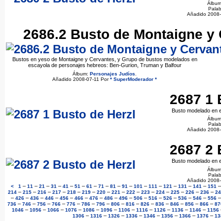
Álbu
Palab
Añadido 2008
2686.2 Busto de Montaigne y 
Bustos en yeso de Montaigne y Cervantes, y Grupo de bustos modelados en
escayola de personajes hebreos: Ben-Gurion, Truman y Balfour
Álbum:
Personajes Judíos
.
Añadido 2008-07-11 Por
* SuperModerador *
2687 1 
Busto modelado en e
Álbu
Palab
Añadido 2008
2687 2 
Busto modelado en e
Álbu
Palab
Añadido 2008
–
–
–
–
–
–
–
–
–
–
–
–
–
–
–
<
1
11
21
31
41
51
61
71
81
91
101
111
121
131
141
151
–
–
–
–
–
–
–
–
–
–
–
–
–
–
214
215
216
217
218
219
220
221
222
223
224
225
226
236
24
–
–
–
–
–
–
–
–
–
–
–
–
–
–
426
436
446
456
466
476
486
496
506
516
526
536
546
556
–
–
–
–
–
–
–
–
–
–
–
–
–
–
736
746
756
766
776
786
796
806
816
826
836
846
856
866
87
–
–
–
–
–
–
–
–
–
–
–
1046
1056
1066
1076
1086
1096
1106
1116
1126
1136
1146
1156
–
–
–
–
–
–
–
–
1306
1316
1326
1336
1346
1356
1366
1376
13