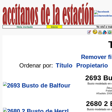
Yo viví o tr
Hola invitado
Inicio
Remover fi
Ordenar por:
Título
Propietario
2693 Bu
Busto modelado en e
Álb
Palab
Añadido 200
2680 2 
Busto modelado en e